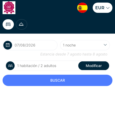
EUR
Estancia desde
7 agosto
hasta
8 agosto
1 habitación / 2 adultos
Modificar