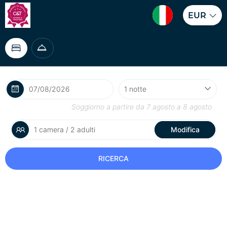
EUR
Soggiorno a partire da
7 agosto
a
8 agosto
1 camera / 2 adulti
Modifica