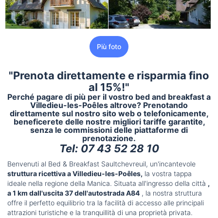
Più foto
"Prenota direttamente e risparmia fino
al 15%!"
Perché pagare di più per il vostro
bed and breakfast a
Villedieu-les-Poêles
altrove? Prenotando
direttamente sul nostro sito web o telefonicamente,
beneficerete delle nostre
migliori tariffe garantite,
senza le commissioni delle piattaforme di
prenotazione.
Tel: 07 43 52 28 10
Benvenuti al Bed & Breakfast Saultchevreuil, un'incantevole
struttura ricettiva a Villedieu-les-Poêles,
la vostra tappa
ideale nella regione della Manica. Situata all'ingresso della città
,
a 1 km dall'uscita 37 dell'autostrada A84
, la nostra struttura
offre il perfetto equilibrio tra la facilità di accesso alle principali
attrazioni turistiche e la tranquillità di una proprietà privata.