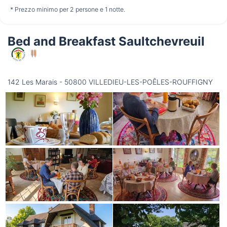
non disponibile
non disponibile
non disponibile
* Prezzo minimo per 2 persone e 1 notte.
Bed and Breakfast Saultchevreuil
Mercoledì
12/08
142 Les Marais - 50800 VILLEDIEU-LES-POÊLES-ROUFFIGNY
non disponibile