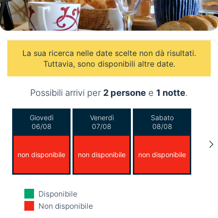
La sua ricerca nelle date scelte non dà risultati.
Tuttavia, sono disponibili altre date.
Possibili arrivi per
2 persone
e
1 notte
.
Giovedì
Venerdì
Sabato
06/08
07/08
08/08
non disponibile
non disponibile
non disponibile
Domenica
Lunedì
Martedì
Disponibile
09/08
10/08
11/08
Non disponibile