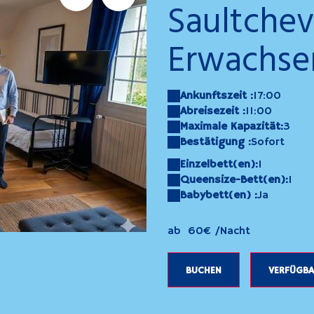
Saultchevr
Erwachsen
Ankunftszeit :
17:00
Abreisezeit :
11:00
Maximale Kapazität:
3
Bestätigung :
Sofort
Einzelbett(en):
1
Queensize-Bett(en):
1
Babybett(en) :
Ja
evreuil
20250423_131315
ab
60€
/Nacht
BUCHEN
VERFÜGBA