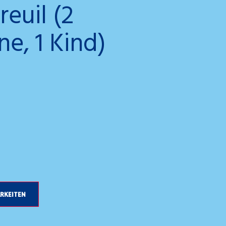
euil (2
e, 1 Kind)
Gemini_Gene
RKEITEN