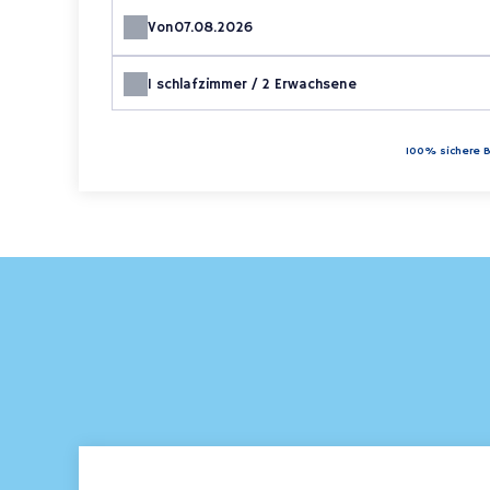
Von
1
schlafzimmer /
2
Erwachsene
100% sichere B