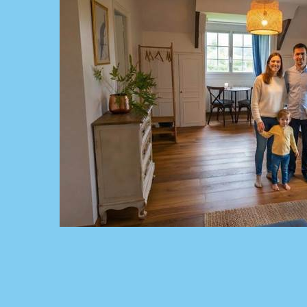
Chambre-familiale-bed-and-breakfast-saultch