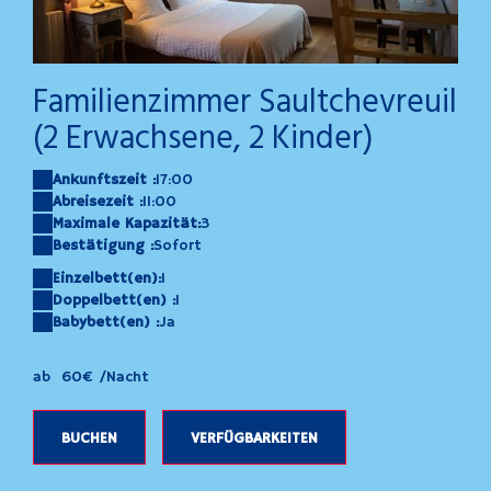
Gemini_Generated_Image_bvfv5abvfv5abvfv
ad
Familienzimmer Saultchevreuil
(2 Erwachsene, 2 Kinder)
Ankunftszeit :
17:00
Abreisezeit :
11:00
Maximale Kapazität:
3
Bestätigung :
Sofort
Einzelbett(en):
1
Doppelbett(en) :
1
Babybett(en) :
Ja
ab
60€
/Nacht
BUCHEN
VERFÜGBARKEITEN