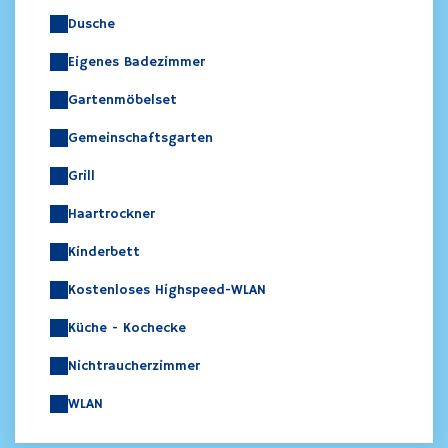
Dusche
Eigenes Badezimmer
Gartenmöbelset
Gemeinschaftsgarten
Grill
Haartrockner
Kinderbett
Kostenloses Highspeed-WLAN
Küche - Kochecke
Nichtraucherzimmer
WLAN