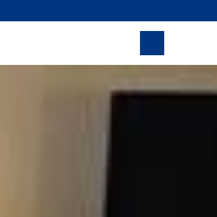
as
Reservas en linea