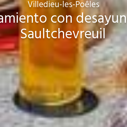
Villedieu-les-Poêles
jamiento con desayun
Saultchevreuil