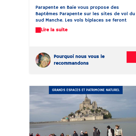
Parapente en Baie vous propose des
Baptêmes Parapente sur les sites de vol du
sud Manche. Les vols biplaces se feront
principalement sur les sites suivant :
Lire la suite
Champeaux, Carolles, Granville. N'hésitez
pas à réserver votre vol sur le site
www.parapenteenbaie.fr et venez ressentir
le PLAISIR DE VOLER !
Pourquoi nous vous le
recommandons
GRANDS ESPACES ET PATRIMOINE NATUREL