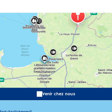
Venir chez nous
ast-Saultchevreuil