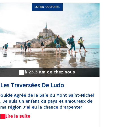
LOISIR CULTUREL
à 23.3 Km de chez nous
Les Traversées De Ludo
Guide Agréé de la Baie du Mont Saint-Michel
, Je suis un enfant du pays et amoureux de
ma région J'ai eu la chance d'arpenter
cette baie dès mon plus jeune âge, d'en
Lire la suite
découvrir ses richesses , ses dangers et
aujourd'hui de pouvoir en faire mon métier