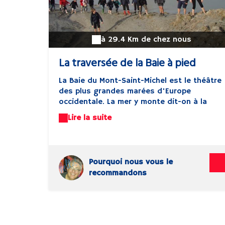
à 29.4 Km de chez nous
La traversée de la Baie à pied
La Baie du Mont-Saint-Michel est le théâtre
des plus grandes marées d'Europe
occidentale. La mer y monte dit-on à la
vitesse d'un cheval au galop ! En raison
Lire la suite
d'un fort marnage il est possible de faire
l'expérience de la traversée de la baie à
pied, en passant à proximité des sables
mouvants et du rocher de granit de
Pourquoi nous vous le
Tombelaine. Une expérience inoubliable !
recommandons
Mais attention, les dangers sont bien
présents et il est fortement recommandé
d'être accompagné d'un guide.