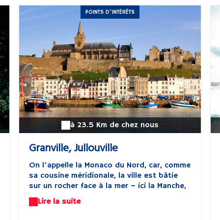
POINTS D'INTÉRÊTS
à 23.5 Km de chez nous
Granville, Jullouville
On l'appelle la Monaco du Nord, car, comme
sa cousine méridionale, la ville est bâtie
sur un rocher face à la mer – ici la Manche,
avec son marnage record : 14 mètres de
Lire la suite
différence entre les hautes et les basses
eaux ! C'est d'ailleurs plus précisément à