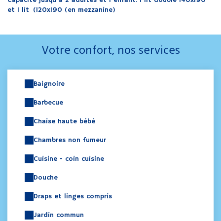
Capacité jusqu'à 2 adultes et 1 enfant. 1 lit double 140x190
et 1 lit (120x190 (en mezzanine)
Votre confort, nos services
Baignoire
Barbecue
Chaise haute bébé
Chambres non fumeur
Cuisine - coin cuisine
Douche
Draps et linges compris
Jardin commun