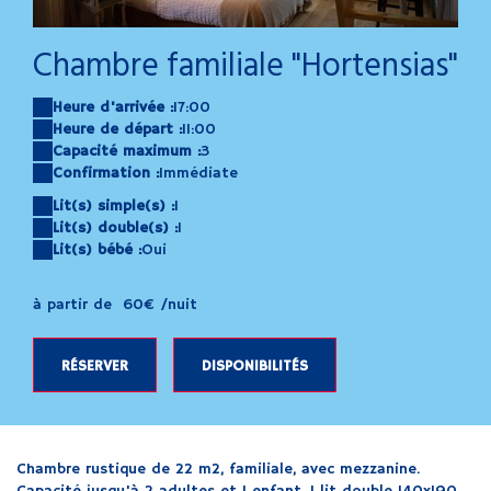
Gemini_Generated_Image_bvfv5abvfv5abvfv
ad
Chambre familiale "Hortensias"
Heure d'arrivée :
17:00
Heure de départ :
11:00
Capacité maximum :
3
Confirmation :
Immédiate
Lit(s) simple(s) :
1
Lit(s) double(s) :
1
Lit(s) bébé :
Oui
à partir de
60€
/nuit
RÉSERVER
DISPONIBILITÉS
Chambre rustique de 22 m2, familiale, avec mezzanine.