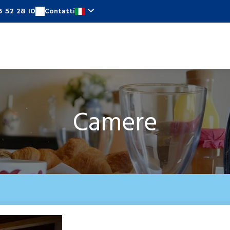
3 52 28 10
Contatti
ere
Offerte speciali
In prossimita
Notizie
Camere