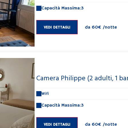
Capacità Massima:3
da
60€
/notte
VEDI DETTAGLI
Camera Philippe (2 adulti, 1 b
Wifi
Capacità Massima:3
da
60€
/notte
VEDI DETTAGLI