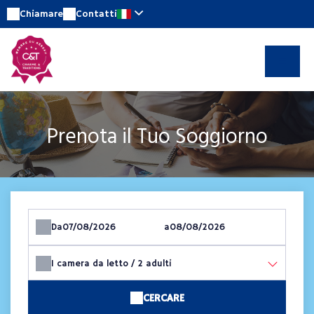
Chiamare
Contatti
Prenota il Tuo Soggiorno
Da
a
1
camera da letto /
2
adulti
CERCARE