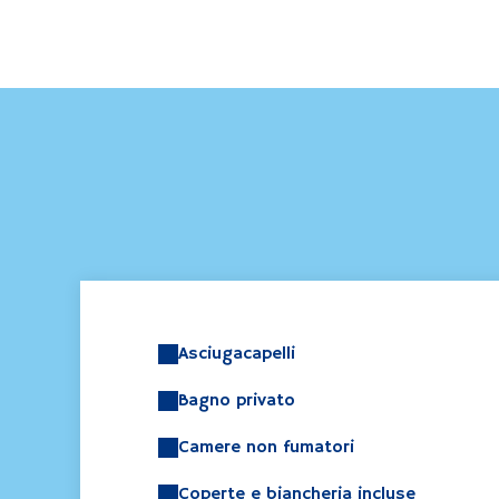
Asciugacapelli
Bagno privato
Camere non fumatori
Coperte e biancheria incluse