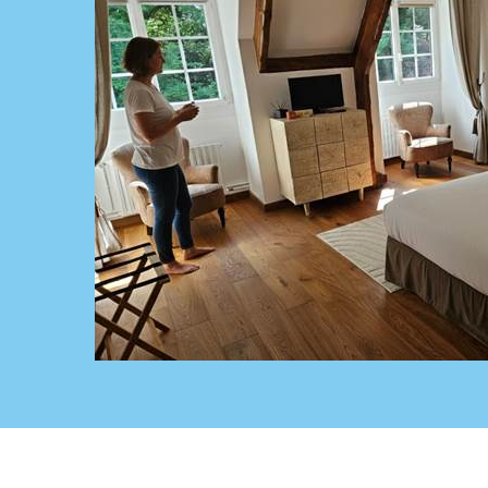
Gemini_Generated_Image_gw7uwrgw7uwrgw