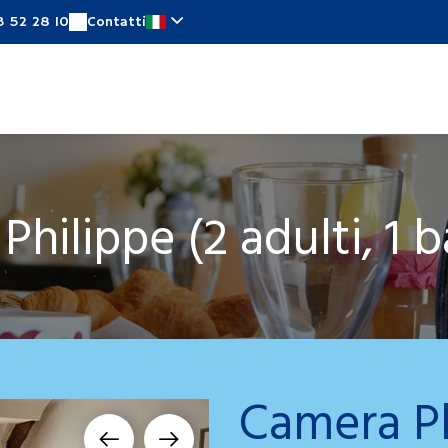
3 52 28 10
Contatti
ere
Offerte speciali
In prossimita
Notizie
Philippe (2 adulti, 1 
Camera Phi